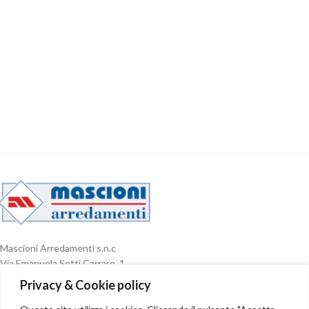
Mascioni Arredamenti s.n.c
Via Emanuela Setti Carraro, 1
Foligno (PG) 06034
Privacy & Cookie policy
Partita IVA 01548400546