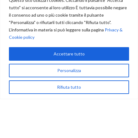
Questo sito utilizza i cookies. Cliccando il pulsante "Accetta
info@mascioniarredamenti.it
tutto" si acconsente al loro utilizzo È tuttavia possibile negare
Telefono: 0742660545
il consenso ad uno o più cookie tramite il pulsante
"Personalizza" o rifiutarli tutti cliccando "Rifiuta tutto".
POST RECENTI
L'informativa in materia si può leggere sulla pagina
Privacy &
Cookie policy
Condizioni di vendita
Accettare tutto
Personalizza
Recesso
Rifiuta tutto
0
egozio
Carrello
My account
Dichiarazione di accessibilità
ORARI