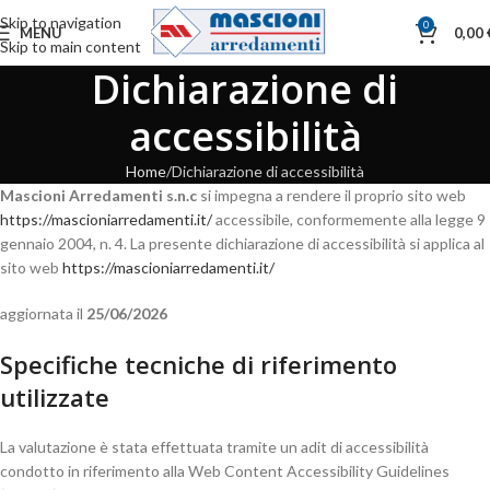
Skip to navigation
0
MENU
0,00
Skip to main content
Dichiarazione di
accessibilità
Home
Dichiarazione di accessibilità
Mascioni Arredamenti s.n.c
si impegna a rendere il proprio sito web
https://mascioniarredamenti.it/
accessibile, conformemente alla legge 9
gennaio 2004, n. 4. La presente dichiarazione di accessibilità si applica al
sito web
https://mascioniarredamenti.it/
aggiornata il
25/06/2026
Specifiche tecniche di riferimento
utilizzate
La valutazione è stata effettuata tramite un adit di accessibilità
condotto in riferimento alla Web Content Accessibility Guidelines